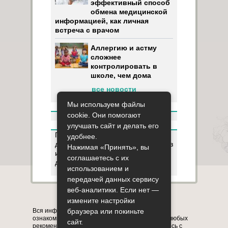
эффективный способ
обмена медицинской
информацией, как личная
встреча с врачом
Аллергию и астму
сложнее
контролировать в
школе, чем дома
все новости
Мы используем файлы
cookie. Они помогают
улучшать сайт и делать его
Пользуясь данным ресурсом вы
удобнее.
даёте разрешение на сбор, анализ
Нажимая «Принять», вы
и хранение своих персональных
соглашаетесь с их
данных согласно
Правилам
.
использованием и
передачей данных сервису
веб-аналитики. Если нет —
Карта сайта
О сайте
Контакты
измените настройки
Вся информация на сайте представлена в
браузера или покиньте
ознакомительных целях. Перед применением любых
сайт.
рекомендаций обязательно проконсультируйтесь с