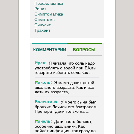
Профилактика
Ринит
Симптоматика
Симптомы
Синусит
Трахеит
КОММЕНТАРИИ
ВОПРОСЫ
Ирен:
Я читала,что соль надо
употреблять с водой при БА,вы
говорите избегать соль.Как ...
Николь:
Я мама двоих детей
школьного возраста. Как и все
дети их возраста, ...
Валентина:
У моего сына был
бронхит. Лечили его Азитралом.
Препарат дали только на ...
Нинель:
Дети часто болеют,
особенно школьники. Как
пойдёт инфекция, так сразу по