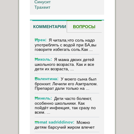
Синусит
Трахеит
КОММЕНТАРИИ
ВОПРОСЫ
Ирен:
Я читала,что соль надо
употреблять с водой при БА,вы
говорите избегать соль.Как ...
Николь:
Я мама двоих детей
школьного возраста. Как и все
дети их возраста, ...
Валентина:
У моего сына был
бронхит. Лечили его Азитралом.
Препарат дали только на ...
Нинель:
Дети часто болеют,
особенно школьники. Как
пойдёт инфекция, так сразу по
всем. ...
nemat sadriddinov:
Можно
детям барсучий жиром влечет