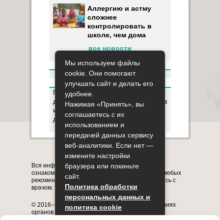
Аллергию и астму
сложнее
контролировать в
школе, чем дома
все новости
Мы используем файлы
cookie. Они помогают
улучшать сайт и делать его
Пользуясь данным ресурсом вы
удобнее.
даёте разрешение на сбор, анализ
Нажимая «Принять», вы
и хранение своих персональных
соглашаетесь с их
данных согласно
Правилам
.
использованием и
передачей данных сервису
веб-аналитики. Если нет —
Карта сайта
О сайте
Контакты
измените настройки
Вся информация на сайте представлена в
браузера или покиньте
ознакомительных целях. Перед применением любых
сайт.
рекомендаций обязательно проконсультируйтесь с
Политика обработки
врачом.
персональных данных и
© 2016–2026, медицинский портал о заболеваниях
политика cookie
органов системы дыхания astmania.ru
Полное или частичное копирование информации с