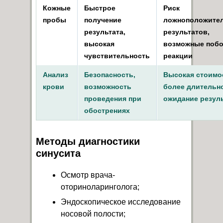
Кожные
Быстрое
Риск
пробы
получение
ложноположите
результата,
результатов,
высокая
возможные поб
чувствительность
реакции
Анализ
Безопасность,
Высокая стоимо
крови
возможность
более длительн
проведения при
ожидание резул
обострениях
Методы диагностики
синусита
Осмотр врача-
оториноларинголога;
Эндоскопическое исследование
носовой полости;