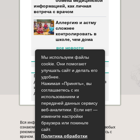
обмена медицинской
информацией, как личная
встреча с врачом
Аллергию и астму
сложнее
контролировать в
школе, чем дома
все новости
Мы используем файлы
cookie. Они помогают
улучшать сайт и делать его
Пользуясь данным ресурсом вы
удобнее.
даёте разрешение на сбор, анализ
Нажимая «Принять», вы
и хранение своих персональных
соглашаетесь с их
данных согласно
Правилам
.
использованием и
передачей данных сервису
веб-аналитики. Если нет —
Карта сайта
О сайте
Контакты
измените настройки
Вся информация на сайте представлена в
браузера или покиньте
ознакомительных целях. Перед применением любых
сайт.
рекомендаций обязательно проконсультируйтесь с
Политика обработки
врачом.