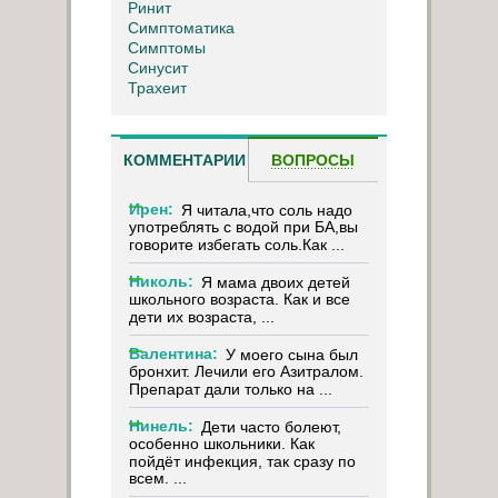
Ринит
Симптоматика
Симптомы
Синусит
Трахеит
КОММЕНТАРИИ
ВОПРОСЫ
Ирен:
Я читала,что соль надо
употреблять с водой при БА,вы
говорите избегать соль.Как ...
Николь:
Я мама двоих детей
школьного возраста. Как и все
дети их возраста, ...
Валентина:
У моего сына был
бронхит. Лечили его Азитралом.
Препарат дали только на ...
Нинель:
Дети часто болеют,
особенно школьники. Как
пойдёт инфекция, так сразу по
всем. ...