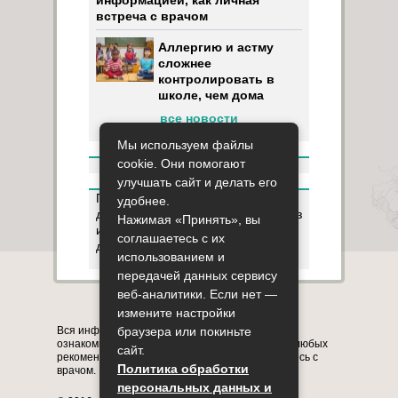
встреча с врачом
Аллергию и астму
сложнее
контролировать в
школе, чем дома
все новости
Мы используем файлы
cookie. Они помогают
улучшать сайт и делать его
Пользуясь данным ресурсом вы
удобнее.
даёте разрешение на сбор, анализ
Нажимая «Принять», вы
и хранение своих персональных
соглашаетесь с их
данных согласно
Правилам
.
использованием и
передачей данных сервису
веб-аналитики. Если нет —
Карта сайта
О сайте
Контакты
измените настройки
браузера или покиньте
Вся информация на сайте представлена в
ознакомительных целях. Перед применением любых
сайт.
рекомендаций обязательно проконсультируйтесь с
Политика обработки
врачом.
персональных данных и