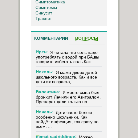
Симптоматика
Симптомы
Синусит
Трахеит
КОММЕНТАРИИ
ВОПРОСЫ
Ирен:
Я читала,что соль надо
употреблять с водой при БА,вы
говорите избегать соль.Как ...
Николь:
Я мама двоих детей
школьного возраста. Как и все
дети их возраста, ...
Валентина:
У моего сына был
бронхит. Лечили его Азитралом.
Препарат дали только на ...
Нинель:
Дети часто болеют,
особенно школьники. Как
пойдёт инфекция, так сразу по
всем. ...
nemat sadriddinov:
Можно