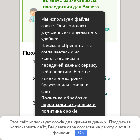
вызвать неисправимые
последствия для Вашего
здоровья! При первых
симптомах заболевания мы
Мы используем файлы
рекомендуем
cookie. Они помогают
незамедлительно
обратиться
улучшать сайт и делать его
к специалисту
!
удобнее.
Нажимая «Принять», вы
соглашаетесь с их
Похожие Статьи:
использованием и
Симптомы и лечение
передачей данных сервису
инфекционной астмы
веб-аналитики. Если нет —
измените настройки
Особенности доврачебной и
браузера или покиньте
врачебной помощи при
сайт.
приступе сердечной астмы
Политика обработки
Лечение астмы методом
персональных данных и
иглоукалывания
политика cookie
Астмы у кошек: диагностика,
Этот сайт использует cookie для хранения данных. Продолжая
Принять
использовать сайт, Вы даете свое согласие на работу с этими
профилактика и лечение
файлами.
OK