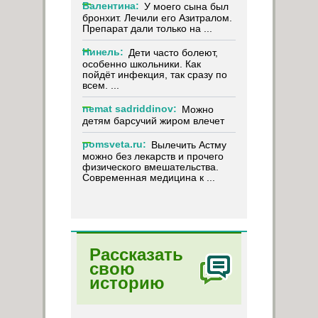
Валентина:
У моего сына был
бронхит. Лечили его Азитралом.
Препарат дали только на ...
Нинель:
Дети часто болеют,
особенно школьники. Как
пойдёт инфекция, так сразу по
всем. ...
nemat sadriddinov:
Можно
детям барсучий жиром влечет
pomsveta.ru:
Вылечить Астму
можно без лекарств и прочего
физического вмешательства.
Современная медицина к ...
Рассказать
свою
историю