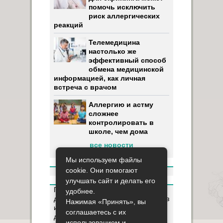
помочь исключить
риск аллергических
реакций
Телемедицина
настолько же
эффективный способ
обмена медицинской
информацией, как личная
встреча с врачом
Аллергию и астму
сложнее
контролировать в
школе, чем дома
все новости
Мы используем файлы
cookie. Они помогают
улучшать сайт и делать его
Пользуясь данным ресурсом вы
удобнее.
даёте разрешение на сбор, анализ
Нажимая «Принять», вы
и хранение своих персональных
соглашаетесь с их
данных согласно
Правилам
.
использованием и