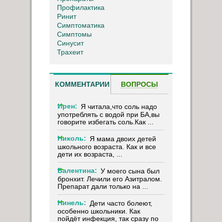
Профилактика
Ринит
Симптоматика
Симптомы
Синусит
Трахеит
КОММЕНТАРИИ
ВОПРОСЫ
Ирен:
Я читала,что соль надо
употреблять с водой при БА,вы
говорите избегать соль.Как ...
Николь:
Я мама двоих детей
школьного возраста. Как и все
дети их возраста, ...
Валентина:
У моего сына был
бронхит. Лечили его Азитралом.
Препарат дали только на ...
Нинель:
Дети часто болеют,
особенно школьники. Как
пойдёт инфекция, так сразу по