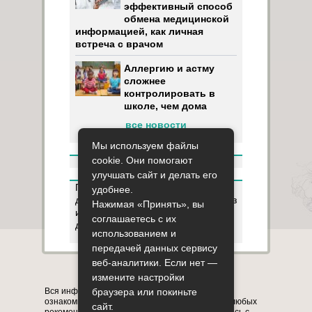
эффективный способ
обмена медицинской
информацией, как личная
встреча с врачом
Аллергию и астму
сложнее
контролировать в
школе, чем дома
все новости
Мы используем файлы
cookie. Они помогают
улучшать сайт и делать его
Пользуясь данным ресурсом вы
удобнее.
даёте разрешение на сбор, анализ
Нажимая «Принять», вы
и хранение своих персональных
соглашаетесь с их
данных согласно
Правилам
.
использованием и
передачей данных сервису
веб-аналитики. Если нет —
Карта сайта
О сайте
Контакты
измените настройки
Вся информация на сайте представлена в
браузера или покиньте
ознакомительных целях. Перед применением любых
сайт.