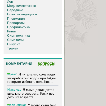
Лор
Медикаментозные
Народные
Новости медицины
Пневмония
Препараты
Профилактика
Ринит
Симптоматика
Симптомы
Синусит
Трахеит
КОММЕНТАРИИ
ВОПРОСЫ
Ирен:
Я читала,что соль надо
употреблять с водой при БА,вы
говорите избегать соль.Как ...
Николь:
Я мама двоих детей
школьного возраста. Как и все
дети их возраста, ...
Валентина:
У моего сына был