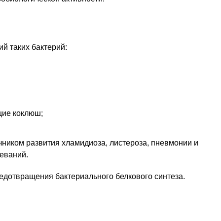
й таких бактерий:
ие коклюш;
чником развития хламидиоза, листероза, пневмонии и
еваний.
едотвращения бактериального белкового синтеза.