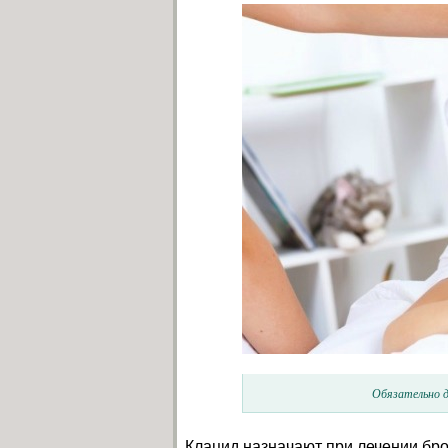
Обязательно д
Клацид назначают при лечении брон