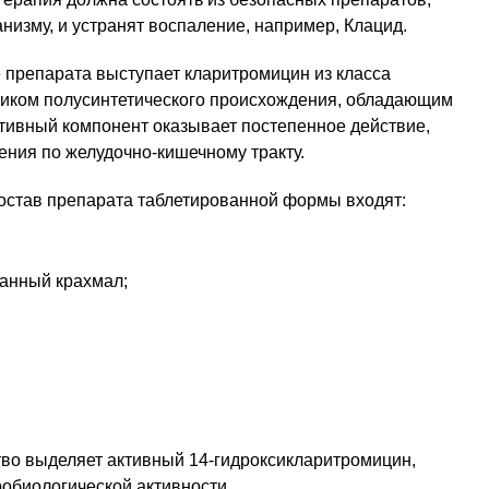
низму, и устранят воспаление, например, Клацид.
препарата выступает кларитромицин из класса
тиком полусинтетического происхождения, обладающим
тивный компонент оказывает постепенное действие,
ния по желудочно-кишечному тракту.
состав препарата таблетированной формы входят:
анный крахмал;
тво выделяет активный 14-гидроксикларитромицин,
обиологической активности.