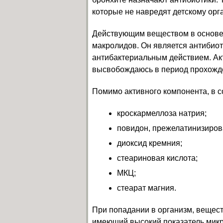
которые не навредят детскому орга
Действующим веществом в основе 
макролидов. Он является антибио
антибактериальным действием. Ак
высвобождаюсь в период прохожде
Помимо активного компонента, в 
кроскармеллоза натрия;
повидон, прежелатинизиров
диоксид кремния;
стеариновая кислота;
МКЦ;
стеарат магния.
При попадании в организм, вещес
имеющий высокий показатель микр