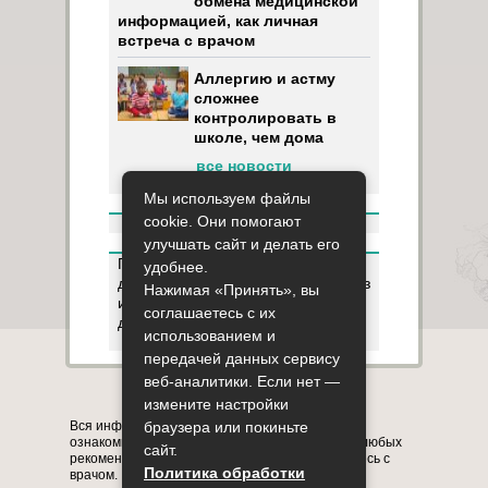
обмена медицинской
информацией, как личная
встреча с врачом
Аллергию и астму
сложнее
контролировать в
школе, чем дома
все новости
Мы используем файлы
cookie. Они помогают
улучшать сайт и делать его
Пользуясь данным ресурсом вы
удобнее.
даёте разрешение на сбор, анализ
Нажимая «Принять», вы
и хранение своих персональных
соглашаетесь с их
данных согласно
Правилам
.
использованием и
передачей данных сервису
веб-аналитики. Если нет —
Карта сайта
О сайте
Контакты
измените настройки
браузера или покиньте
Вся информация на сайте представлена в
ознакомительных целях. Перед применением любых
сайт.
рекомендаций обязательно проконсультируйтесь с
Политика обработки
врачом.