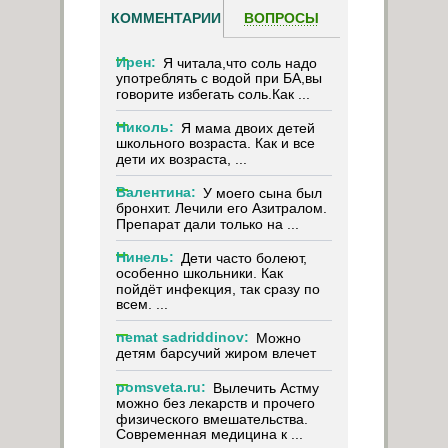
КОММЕНТАРИИ
ВОПРОСЫ
Ирен:
Я читала,что соль надо
употреблять с водой при БА,вы
говорите избегать соль.Как ...
Николь:
Я мама двоих детей
школьного возраста. Как и все
дети их возраста, ...
Валентина:
У моего сына был
бронхит. Лечили его Азитралом.
Препарат дали только на ...
Нинель:
Дети часто болеют,
особенно школьники. Как
пойдёт инфекция, так сразу по
всем. ...
nemat sadriddinov:
Можно
детям барсучий жиром влечет
pomsveta.ru:
Вылечить Астму
можно без лекарств и прочего
физического вмешательства.
Современная медицина к ...