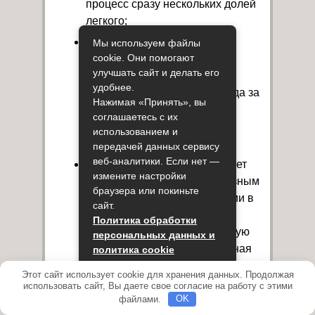
процесс сразу нескольких долей
легкого;
при наличии определенных
Мы используем файлы
cookie. Они помогают
социальных показаний:
улучшать сайт и делать его
неблагоприятных бытовых
удобнее.
условий, неспособность ухода за
Нажимая «Принять», вы
больным и невозможность
соглашаетесь с их
соблюдения предписаний
использованием и
доктора;
передачей данных сервису
веб-аналитики. Если нет —
возраст малыша. Когда болеет
измените настройки
грудничок, это служит серьезным
браузера или покиньте
повод для его госпитализации в
сайт.
стационар, так как болезнь
Политика обработки
представляет собой серьезную
персональных данных и
опасность для жизни. Лечебная
политика cookie
тактика малыша до трех лет будет
Этот сайт использует cookie для хранения данных. Продолжая
Принять
зависеть от тяжести его
использовать сайт, Вы даете свое согласие на работу с этими
состояния и обычно специалисты
файлами.
OK