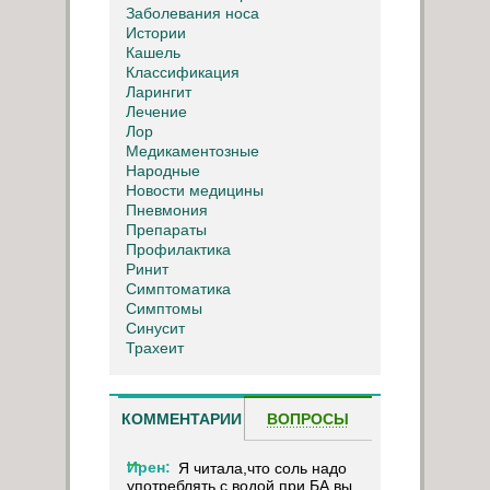
Заболевания носа
Истории
Кашель
Классификация
Ларингит
Лечение
Лор
Медикаментозные
Народные
Новости медицины
Пневмония
Препараты
Профилактика
Ринит
Симптоматика
Симптомы
Синусит
Трахеит
КОММЕНТАРИИ
ВОПРОСЫ
Ирен:
Я читала,что соль надо
употреблять с водой при БА,вы