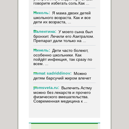
говорите избегать соль.Как ...
Николь:
Я мама двоих детей
школьного возраста. Как и все
дети их возраста, ...
Валентина:
У моего сына был
бронхит. Лечили его Азитралом.
Препарат дали только на ...
Нинель:
Дети часто болеют,
особенно школьники. Как
пойдёт инфекция, так сразу по
всем. ...
nemat sadriddinov:
Можно
детям барсучий жиром влечет
pomsveta.ru:
Вылечить Астму
можно без лекарств и прочего
физического вмешательства.
Современная медицина к ...