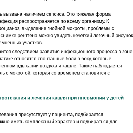
нь вызвана наличием сепсиса. Это тяжелая форма
нфекция распространяется по всему организму. К
роцианоз, выделение гнойной мокроты, проблемы с
 снимке рентгена можно увидеть нечеткий легочный рисунок
емненных участков.
ится следствием развития инфекционного процесса в зоне
матике относятся спонтанные боли в боку, которые
иленном вдыхании воздуха и кашле. Также наблюдается
ль с мокротой, которая со временем становится с
ротекания и лечения кашля при пневмонии у детей
левания присутствует у пациента, подбирается
лжно иметь комплексный характер и подбираться для