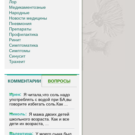
Лор
Медикаментозные
Народные
Новости медицины
Пневмония
Препараты
Профилактика
Ринит
Симптоматика
Симптомы
Синусит
Трахеит
КОММЕНТАРИИ
ВОПРОСЫ
Ирен:
Я читала,что соль надо
употреблять с водой при БА,вы
говорите избегать соль.Как ...
Николь:
Я мама двоих детей
школьного возраста. Как и все
дети их возраста, ...
Валентина:
У моего сына был