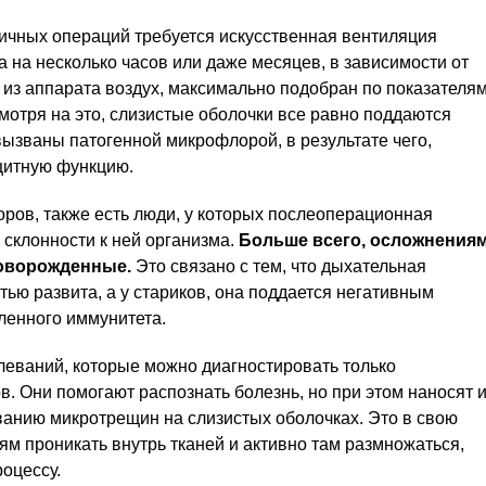
личных операций требуется искусственная вентиляция
а на несколько часов или даже месяцев, в зависимости от
из аппарата воздух, максимально подобран по показателя
смотря на это, слизистые оболочки все равно поддаются
ызваны патогенной микрофлорой, в результате чего,
щитную функцию.
ров, также есть люди, у которых послеоперационная
 склонности к ней организма.
Больше всего, осложнения
оворожденные.
Это связано с тем, что дыхательная
ью развита, а у стариков, она поддается негативным
ленного иммунитета.
леваний, которые можно диагностировать только
. Они помогают распознать болезнь, но при этом наносят 
ованию микротрещин на слизистых оболочках. Это в свою
ям проникать внутрь тканей и активно там размножаться,
роцессу.