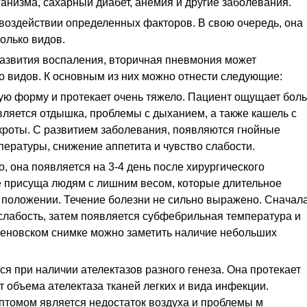
ганизма, сахарный диабет, анемия и другие заболевания.
воздействии определенных факторов. В свою очередь, она
олько видов.
развития воспаления, вторичная пневмония может
о видов. К основным из них можно отнести следующие:
ую форму и протекает очень тяжело. Пациент ощущает боль
является отдышка, проблемы с дыханием, а также кашель с
роты. С развитием заболевания, появляются гнойные
ературы, снижение аппетита и чувство слабости.
, она появляется на 3-4 день после хирургического
 присуща людям с лишним весом, которые длительное
 положении. Течение болезни не сильно выражено. Сначал
слабость, затем появляется субфебрильная температура и
тгеновском снимке можно заметить наличие небольших
ся при наличии ателектазов разного генеза. Она протекает
т объема ателектаза тканей легких и вида инфекции.
томом является недостаток воздуха и проблемы м