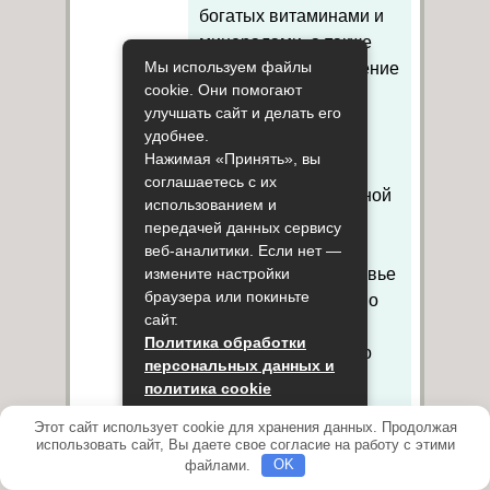
богатых витаминами и
минералами, а также
Мы используем файлы
ограничить потребление
cookie. Они помогают
соленых и жирных
улучшать сайт и делать его
продуктов питания.
удобнее.
Нажимая «Принять», вы
4. Необходимо
соглашаетесь с их
заниматься регулярной
использованием и
физической
передачей данных сервису
активностью, чтобы
веб-аналитики. Если нет —
поддерживать здоровье
измените настройки
браузера или покиньте
сердца. Это особенно
сайт.
важно для людей,
Политика обработки
которым необходимо
персональных данных и
похудеть, но они не
политика cookie
должны пытаться
Этот сайт использует cookie для хранения данных. Продолжая
делать это мгновенно.
Принять
использовать сайт, Вы даете свое согласие на работу с этими
файлами.
OK
5. Необходимо следить