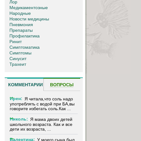
Лор
Медикаментозные
Народные
Новости медицины
Пневмония
Препараты
Профилактика
Ринит
Симптоматика
Симптомы
Синусит
Трахеит
КОММЕНТАРИИ
ВОПРОСЫ
Ирен:
Я читала,что соль надо
употреблять с водой при БА,вы
говорите избегать соль.Как ...
Николь:
Я мама двоих детей
школьного возраста. Как и все
дети их возраста, ...
Валентина:
У моего сына был