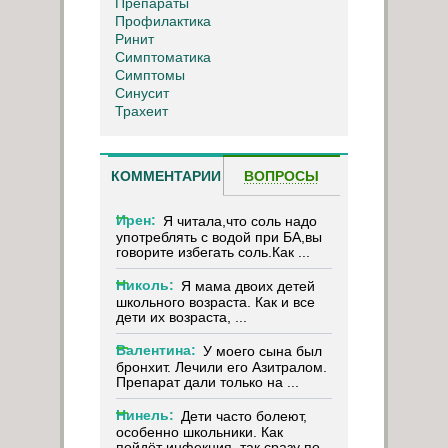
Препараты
Профилактика
Ринит
Симптоматика
Симптомы
Синусит
Трахеит
КОММЕНТАРИИ
ВОПРОСЫ
Ирен:
Я читала,что соль надо
употреблять с водой при БА,вы
говорите избегать соль.Как ...
Николь:
Я мама двоих детей
школьного возраста. Как и все
дети их возраста, ...
Валентина:
У моего сына был
бронхит. Лечили его Азитралом.
Препарат дали только на ...
Нинель:
Дети часто болеют,
особенно школьники. Как
пойдёт инфекция, так сразу по