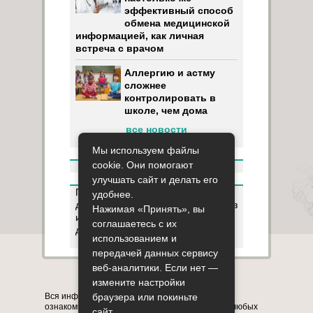
эффективный способ
обмена медицинской
информацией, как личная
встреча с врачом
Аллергию и астму
сложнее
контролировать в
школе, чем дома
все новости
Мы используем файлы
cookie. Они помогают
улучшать сайт и делать его
Пользуясь данным ресурсом вы
удобнее.
даёте разрешение на сбор, анализ
Нажимая «Принять», вы
и хранение своих персональных
соглашаетесь с их
данных согласно
Правилам
.
использованием и
передачей данных сервису
веб-аналитики. Если нет —
Карта сайта
О сайте
Контакты
измените настройки
браузера или покиньте
Вся информация на сайте представлена в
ознакомительных целях. Перед применением любых
сайт.