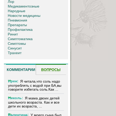
Лор
Медикаментозные
Народные
Новости медицины
Пневмония
Препараты
Профилактика
Ринит
Симптоматика
Симптомы
Синусит
Трахеит
КОММЕНТАРИИ
ВОПРОСЫ
Ирен:
Я читала,что соль надо
употреблять с водой при БА,вы
говорите избегать соль.Как ...
Николь:
Я мама двоих детей
школьного возраста. Как и все
дети их возраста, ...
Валентина:
У моего сына был