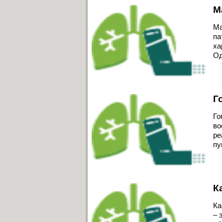
М
Ма
па
ха
Од
Г
Го
во
ре
пу
К
Ка
– 