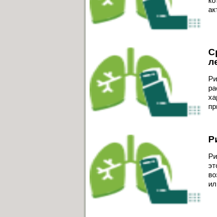
ко
ак
С
л
Ри
ра
ха
пр
Р
Ри
эт
во
ил