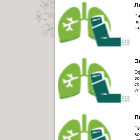
Л
Ри
но
за
Э
Эф
во
со
сл
П
Пи
во