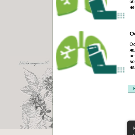
об
не
О
Ос
яв
ве
во
на