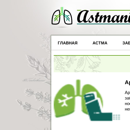
ГЛАВНАЯ
АСТМА
ЗА
А
Ар
за
но
не