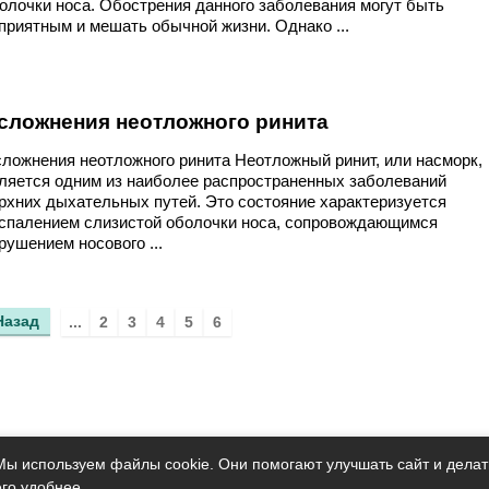
олочки носа. Обострения данного заболевания могут быть
приятным и мешать обычной жизни. Однако ...
сложнения неотложного ринита
ложнения неотложного ринита Неотложный ринит, или насморк,
ляется одним из наиболее распространенных заболеваний
рхних дыхательных путей. Это состояние характеризуется
спалением слизистой оболочки носа, сопровождающимся
рушением носового ...
Назад
...
2
3
4
5
6
Мы используем файлы cookie. Они помогают улучшать сайт и делат
его удобнее.