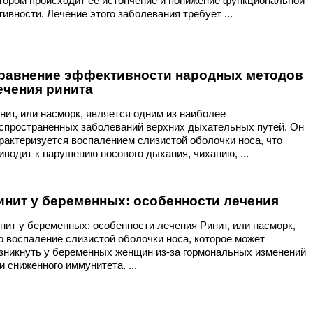
тором происходит её истончение и понижение функциональной
тивности. Лечение этого заболевания требует ...
равнение эффективности народных методов
ечения ринита
нит, или насморк, является одним из наиболее
спространенных заболеваний верхних дыхательных путей. Он
рактеризуется воспалением слизистой оболочки носа, что
иводит к нарушению носового дыхания, чиханию, ...
инит у беременных: особенности лечения
нит у беременных: особенности лечения Ринит, или насморк, –
о воспаление слизистой оболочки носа, которое может
зникнуть у беременных женщин из-за гормональных изменений
и сниженного иммунитета. ...