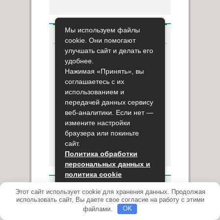
Мы используем файлы
ОПРОС
cookie. Они помогают
улучшать сайт и делать его
Используете ли вы народную
удобнее.
медицину?
Нажимая «Принять», вы
соглашаетесь с их
Использую
использованием и
Нет, не использую
передачей данных сервису
веб-аналитики. Если нет —
измените настройки
браузера или покиньте
Результаты опроса
сайт.
Политика обработки
персональных данных и
политика cookie
НОВОСТИ
Этот сайт использует cookie для хранения данных. Продолжая
Принять
использовать сайт, Вы даете свое согласие на работу с этими
Новое оборудование
файлами.
OK
для скрининга может