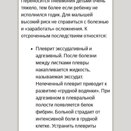
Переносится пневмония детьми очень
тяжело, тем более если ребенку не
исполнился годик. Для малышей
высокий риск не справиться с болезнью
и «заработать» осложнения. К
отсроченным последствиям относятся:
Плеврит экссудативный и
адгезивный. После болезни
между листками плевры
накапливается жидкость,
называемая экссудат.
Нелеченный плеврит приводит к
развитию «грудной водянки». При
адгезивном в плевральной
полости появляется белок
фибрин. Больной страдает от
интенсивной боли в грудной
клетке. Устранить плевриты