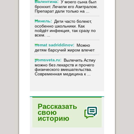
Валентина:
У моего сына был
бронхит. Лечили его Азитралом.
Препарат дали только на ...
Нинель:
Дети часто болеют,
особенно школьники. Как
пойдёт инфекция, так сразу по
всем. ...
nemat sadriddinov:
Можно
детям барсучий жиром влечет
pomsveta.ru:
Вылечить Астму
можно без лекарств и прочего
физического вмешательства.
Современная медицина к ...
Рассказать
свою
историю