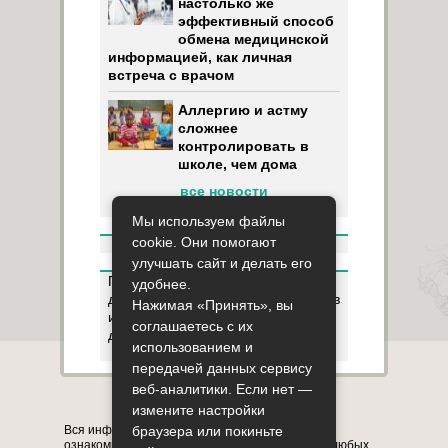
настолько же
эффективный способ
обмена медицинской
информацией, как личная
встреча с врачом
Аллергию и астму
сложнее
контролировать в
школе, чем дома
все новости
Мы используем файлы
cookie. Они помогают
улучшать сайт и делать его
Пользуясь данным ресурсом вы
удобнее.
даёте разрешение на сбор, анализ
Нажимая «Принять», вы
и хранение своих персональных
соглашаетесь с их
данных согласно
Правилам
.
использованием и
передачей данных сервису
веб-аналитики. Если нет —
Карта сайта
О сайте
Контакты
измените настройки
Вся информация на сайте представлена в
браузера или покиньте
ознакомительных целях. Перед применением любых