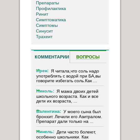
Препараты
Профилактика
Ринит
Симптоматика
Симптомы
Синусит
Трахеит
КОММЕНТАРИИ
ВОПРОСЫ
Ирен:
Я читала,что соль надо
употреблять с водой при БА,вы
говорите избегать соль.Как ...
Николь:
Я мама двоих детей
школьного возраста. Как и все
дети их возраста, ...
Валентина:
У моего сына был
бронхит. Лечили его Азитралом.
Препарат дали только на ...
Нинель:
Дети часто болеют,
особенно школьники. Как