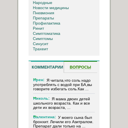
Народные
Новости медицины
Пневмония
Препараты
Профилактика
Ринит
Симптоматика
Симптомы
Синусит
Трахеит
КОММЕНТАРИИ
ВОПРОСЫ
Ирен:
Я читала,что соль надо
употреблять с водой при БА,вы
говорите избегать соль.Как ...
Николь:
Я мама двоих детей
школьного возраста. Как и все
дети их возраста, ...
Валентина:
У моего сына был
бронхит. Лечили его Азитралом.
Препарат дали только на ...