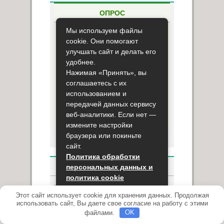
ОПРОС
Мы используем файлы
Используете ли вы народную
cookie. Они помогают
медицину?
улучшать сайт и делать его
удобнее.
Использую
Нажимая «Принять», вы
Нет, не использую
соглашаетесь с их
использованием и
передачей данных сервису
веб-аналитики. Если нет —
Результаты опроса
измените настройки
браузера или покиньте
сайт.
Политика обработки
НОВОСТИ
персональных данных и
политика cookie
Новое оборудование
Этот сайт использует cookie для хранения данных. Продолжая
Принять
для скрининга может
использовать сайт, Вы даете свое согласие на работу с этими
помочь исключить
файлами.
OK
риск аллергических