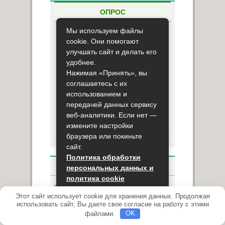
ОПРОС
Мы используем файлы
Используете ли вы народную
cookie. Они помогают
медицину?
улучшать сайт и делать его
Использую
удобнее.
Нажимая «Принять», вы
Нет, не использую
соглашаетесь с их
использованием и
передачей данных сервису
веб-аналитики. Если нет —
Результаты опроса
измените настройки
браузера или покиньте
сайт.
Политика обработки
НОВОСТИ
персональных данных и
политика cookie
Новое оборудование
Этот сайт использует cookie для хранения данных. Продолжая
Принять
для скрининга может
использовать сайт, Вы даете свое согласие на работу с этими
помочь исключить
файлами.
OK
риск аллергических