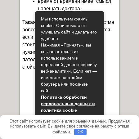
время от времени имеет смысл
навещать доктора.
Мы используем файлы
Такая болезнь, как бронхиальная астма
cookie. Они помогают
вовсе не приговор и успешно лечится,
улучшать сайт и делать его
если приложить к этому усилия. Не
удобнее.
стоит бояться своего состояния, а
Нажимая «Принять», вы
соглашаетесь с их
нужно делать все, чтобы перевести
использованием и
патологический процесс в стадию
передачей данных сервису
стойкой ремиссии.
веб-аналитики. Если нет —
измените настройки
браузера или покиньте
сайт.
Политика обработки
персональных данных и
политика cookie
Этот сайт использует cookie для хранения данных. Продолжая
Принять
использовать сайт, Вы даете свое согласие на работу с этими
файлами.
OK