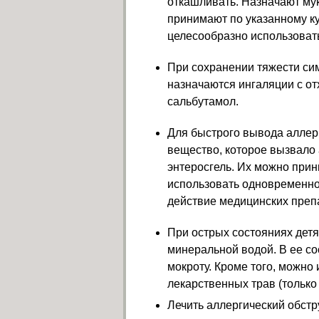
откашливать. Назначают мук
принимают по указанному ку
целесообразно использовать
При сохранении тяжести си
назначаются ингаляции с о
сальбутамол.
Для быстрого вывода аллер
вещество, которое вызвало 
энтеросгель. Их можно прин
использовать одновременно
действие медицинских преп
При острых состояниях дет
минеральной водой. В ее со
мокроту. Кроме того, можно
лекарственных трав (только
Лечить аллергический обст