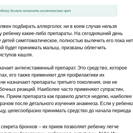
ребенку должен назначать исключительно врач
жен подбирать аллерголог, ни в коем случае нельзя
у ребенку какие-либо препараты. На сегодняшний день
у детей симптоматическое, полностью вылечить его пока нет
ый будет принимать малыш, призваны облегчить
иступов кашля.
начает антигистаминный препарат. Это средство, которое
пах, его также применяют для профилактики их
чи назначают препараты третьего поколения, они не
обочных реакций. Наиболее часто применяют супрастин,
ин. Прием препарата как правило длится неделю, наиболее
рачом после детального изучения анамнеза. Если у ребенк
цу, целесообразно принимать средство до начала периода
екрета бронхов – их прием позволяет ребенку легче