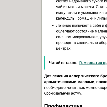
снятия надрывного сухого к
чай из мать-и-мачехи. Снят
иммунитета и уменьшения и
календулы, ромашки и липы.
Лечение включает в себя и 
облегчают состояние малень
соляном микроклимате, улуч
проводят в специально обо
центрах.
Читайте также:
Гомеопатия пр
Для лечения аллергического бро
ароматическими маслами, поско
необходимо лечить как можно скоре
бронхиальную астму.
Профилактика