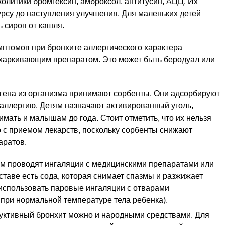
олитики бромгексин, амброксол, антитусин, АЦЦ. Их
рсу до наступления улучшения. Для маленьких детей
 сироп от кашля.
мптомов при бронхите аллергического характера
тхаркивающим препаратом. Это может быть беродуал или
гена из организма принимают сорбенты. Они адсорбируют
аллергию. Детям назначают активированный уголь,
имать и малышам до года. Стоит отметить, что их нельзя
 с приемом лекарств, поскольку сорбенты снижают
аратов.
ям проводят ингаляции с медицинскими препаратами или
ставе есть сода, которая снимает спазмы и разжижает
 использовать паровые ингаляции с отварами
 при нормальной температуре тела ребенка).
руктивный бронхит можно и народными средствами. Для