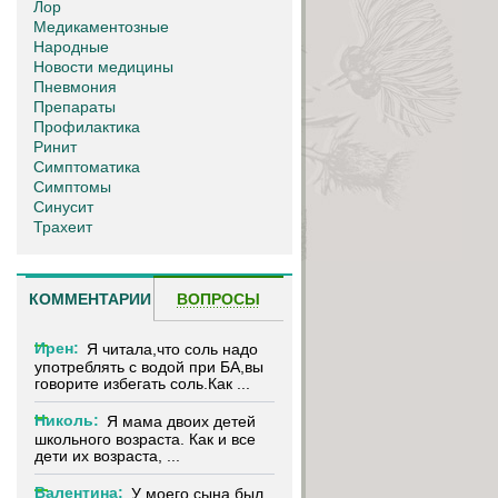
Лор
Медикаментозные
Народные
Новости медицины
Пневмония
Препараты
Профилактика
Ринит
Симптоматика
Симптомы
Синусит
Трахеит
КОММЕНТАРИИ
ВОПРОСЫ
Ирен:
Я читала,что соль надо
употреблять с водой при БА,вы
говорите избегать соль.Как ...
Николь:
Я мама двоих детей
школьного возраста. Как и все
дети их возраста, ...
Валентина:
У моего сына был