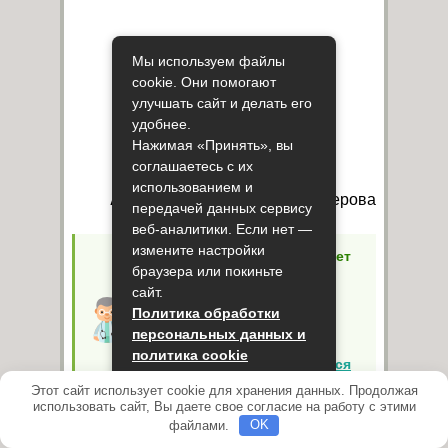
Мы используем файлы
cookie. Они помогают
улучшать сайт и делать его
удобнее.
Нажимая «Принять», вы
соглашаетесь с их
использованием и
Автор публикации:
Анна Умерова
передачей данных сервису
веб-аналитики. Если нет —
измените настройки
Помните!
Самолечение может
браузера или покиньте
вызвать неисправимые
сайт.
последствия для Вашего
здоровья! При первых
Политика обработки
симптомах заболевания мы
персональных данных и
рекомендуем
политика cookie
незамедлительно
обратиться
к специалисту
!
Этот сайт использует cookie для хранения данных. Продолжая
Принять
использовать сайт, Вы даете свое согласие на работу с этими
файлами.
OK
Похожие Статьи: