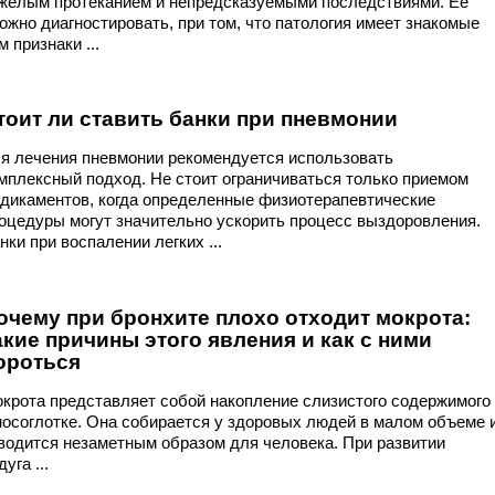
желым протеканием и непредсказуемыми последствиями. Ее
ожно диагностировать, при том, что патология имеет знакомые
м признаки ...
тоит ли ставить банки при пневмонии
я лечения пневмонии рекомендуется использовать
мплексный подход. Не стоит ограничиваться только приемом
дикаментов, когда определенные физиотерапевтические
оцедуры могут значительно ускорить процесс выздоровления.
нки при воспалении легких ...
очему при бронхите плохо отходит мокрота:
акие причины этого явления и как с ними
ороться
крота представляет собой накопление слизистого содержимого
носоглотке. Она собирается у здоровых людей в малом объеме 
водится незаметным образом для человека. При развитии
дуга ...