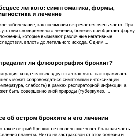
бсцесс легкого: симптоматика, формы,
иагностика и лечение
кое заболевание, как пневмония встречается очень часто. При
сутствии своевременного лечения, болезнь приобретает форму
ложнений, которые вызывают различные негативные
следствия, вплоть до летального исхода. Одним ...
пределит ли флюорография бронхит?
туация, когда человек вдруг стал кашлять, настораживает.
шель может сопровождаться симптомами интоксикации
емпература, слабость) в рамках респираторной инфекции, а
жет быть совершенно иной природы (туберкулез, ...
се об остром бронхите и его лечении
о такое острый бронхит не понаслышке знает большая часть
селения планеты. Никто не застрахован от этой болезни и