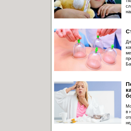
тя
сл
на
С
Дл
ко
ме
пр
Ба
П
к
б
Мо
в 
от
не