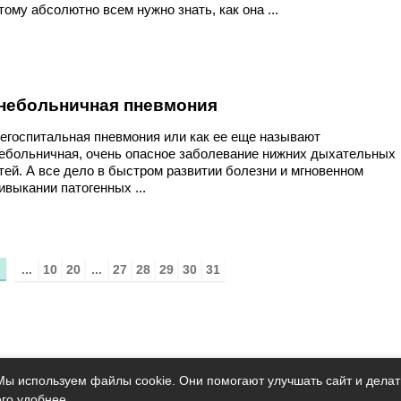
тому абсолютно всем нужно знать, как она ...
небольничная пневмония
егоспитальная пневмония или как ее еще называют
ебольничная, очень опасное заболевание нижних дыхательных
тей. А все дело в быстром развитии болезни и мгновенном
ивыкании патогенных ...
...
10
20
...
27
28
29
30
31
Мы используем файлы cookie. Они помогают улучшать сайт и делат
его удобнее.