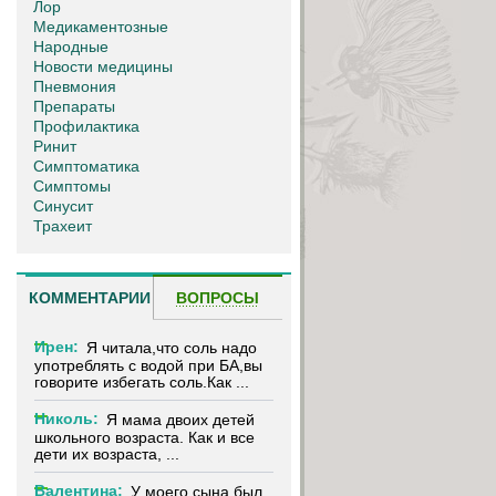
Лор
Медикаментозные
Народные
Новости медицины
Пневмония
Препараты
Профилактика
Ринит
Симптоматика
Симптомы
Синусит
Трахеит
КОММЕНТАРИИ
ВОПРОСЫ
Ирен:
Я читала,что соль надо
употреблять с водой при БА,вы
говорите избегать соль.Как ...
Николь:
Я мама двоих детей
школьного возраста. Как и все
дети их возраста, ...
Валентина:
У моего сына был