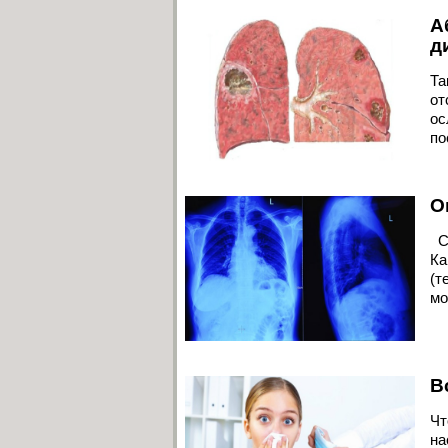
А
д
Та
от
ос
по
О
Си
Ка
(т
мо
В
Чт
на