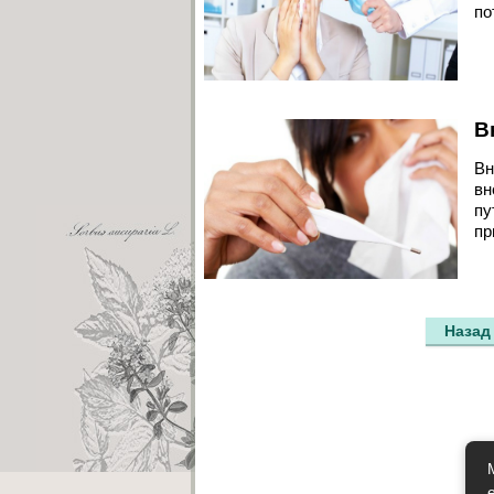
по
В
Вн
вн
пу
пр
Назад