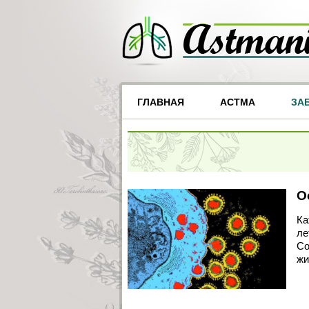
ГЛАВНАЯ
АСТМА
ЗА
О
Ка
ле
Со
жи