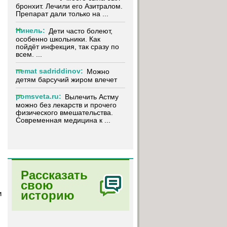
бронхит. Лечили его Азитралом.
Препарат дали только на ...
Нинель:
Дети часто болеют,
особенно школьники. Как
пойдёт инфекция, так сразу по
всем. ...
nemat sadriddinov:
Можно
детям барсучий жиром влечет
pomsveta.ru:
Вылечить Астму
можно без лекарств и прочего
физического вмешательства.
Современная медицина к ...
Рассказать
свою
историю
и