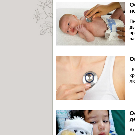
О
н
Пн
ды
пр
на
О
Ка
хр
лю
О
д
Ат