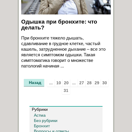
Одышка при бронхите: что
делать?
При бронхите тяжело дышать,
сдавливание в грудное клетке, частый
кашель, затрудненное дыхание – все это
является симптомом одышки. Такая
симптоматика говорит о множестве
патологий начиная ...
Назад
...
10
20
...
27
28
29
30
31
Рубрики
Астма
Без рубрики
Бронхит
Вопросы и ответы