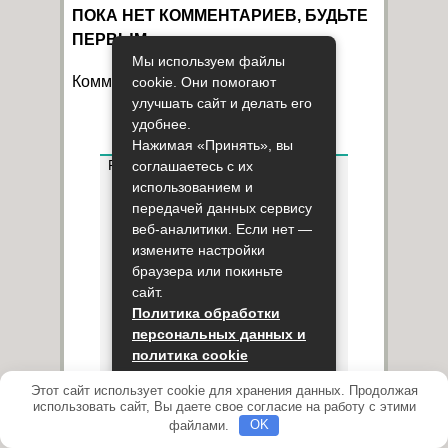
ПОКА НЕТ КОММЕНТАРИЕВ, БУДЬТЕ
ПЕРВЫМ
Мы используем файлы
Комментарии закрыты
cookie. Они помогают
улучшать сайт и делать его
удобнее.
Нажимая «Принять», вы
Рубрики
соглашаетесь с их
Астма
использованием и
Без рубрики
передачей данных сервису
Бронхит
веб-аналитики. Если нет —
Вопросы и ответы
измените настройки
Диагностика
браузера или покиньте
Заболевания
сайт.
Заболевания горла
Заболевания носа
Политика обработки
Истории
персональных данных и
Кашель
политика cookie
Классификация
Ларингит
Этот сайт использует cookie для хранения данных. Продолжая
Принять
Лечение
использовать сайт, Вы даете свое согласие на работу с этими
Лор
файлами.
OK
Медикаментозные