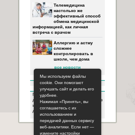
Телемедицина
настолько же
эффективный способ
обмена медицинской
информацией, как личная
встреча с врачом
Аллергию и астму
сложнее
контролировать в
школе, чем дома
все новости
Мы используем файлы
cookie. Они помогают
улучшать сайт и делать его
Пользуясь данным ресурсом вы
удобнее.
даёте разрешение на сбор, анализ
Нажимая «Принять», вы
и хранение своих персональных
соглашаетесь с их
данных согласно
Правилам
.
использованием и
передачей данных сервису
веб-аналитики. Если нет —
Карта сайта
О сайте
Контакты
измените настройки