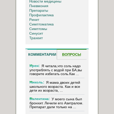
Новости медицины
Пневмония
Препараты
Профилактика
Ринит
Симптоматика
Симптомы
Синусит
Трахеит
КОММЕНТАРИИ
ВОПРОСЫ
Ирен:
Я читала,что соль надо
употреблять с водой при БА,вы
говорите избегать соль.Как ...
Николь:
Я мама двоих детей
школьного возраста. Как и все
дети их возраста, ...
Валентина:
У моего сына был
бронхит. Лечили его Азитралом.
Препарат дали только на ...