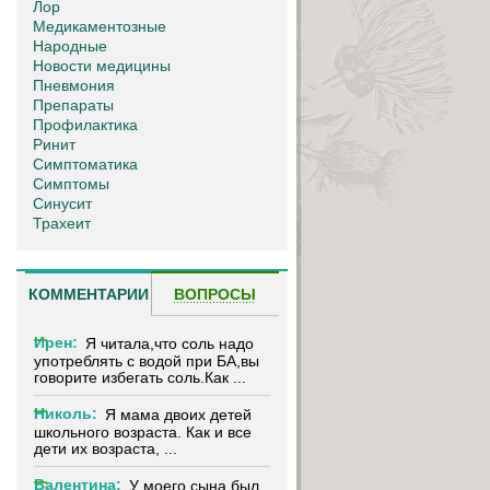
Лор
Медикаментозные
Народные
Новости медицины
Пневмония
Препараты
Профилактика
Ринит
Симптоматика
Симптомы
Синусит
Трахеит
КОММЕНТАРИИ
ВОПРОСЫ
Ирен:
Я читала,что соль надо
употреблять с водой при БА,вы
говорите избегать соль.Как ...
Николь:
Я мама двоих детей
школьного возраста. Как и все
дети их возраста, ...
Валентина:
У моего сына был