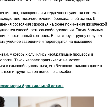
легкие, жкт, эндокринная и сердечнососудистая система
вследствие тяжелого течения бронхиальной астмы. В
удшения состояния здоровья на фоне понижения физической
худшается способность самообслуживания. Таким больным
ние и постоянный контроль. Если вторую группу получил
щать учебное заведение и переводится на домашнее
ентам, у которых случились необратимые процессы в
тологии. Такой человек практически не может
ься и самоообслуживаться, его беспокоит одышка даже в
аться и трудиться он вовсе не способен.
ские меры бронхиальной астмы